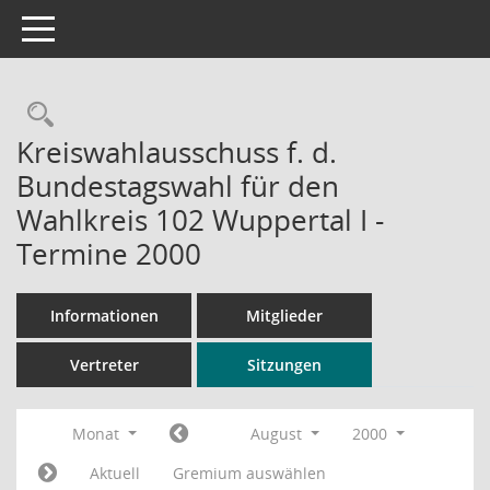
Toggle navigation
Rechercheauswahl
Kreiswahlausschuss f. d.
Bundestagswahl für den
Wahlkreis 102 Wuppertal I -
Termine 2000
Informationen
Mitglieder
Vertreter
Sitzungen
Monat
August
2000
Aktuell
Gremium auswählen