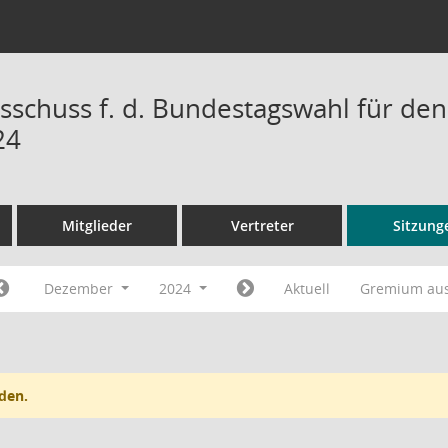
sschuss f. d. Bundestagswahl für den
24
Mitglieder
Vertreter
Sitzung
Dezember
2024
Aktuell
Gremium au
den.