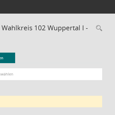
 Wahlkreis 102 Wuppertal I -
Rec
en
swählen