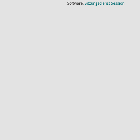
(Wird in
Software:
Sitzungsdienst
Session