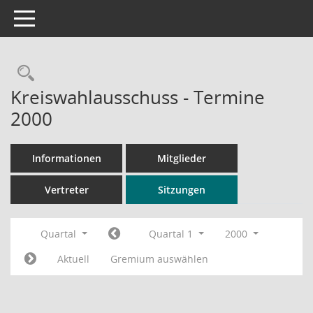
Toggle navigation
Rechercheauswahl
Kreiswahlausschuss - Termine
2000
Informationen
Mitglieder
Vertreter
Sitzungen
Quartal
Quartal 1
2000
Aktuell
Gremium auswählen