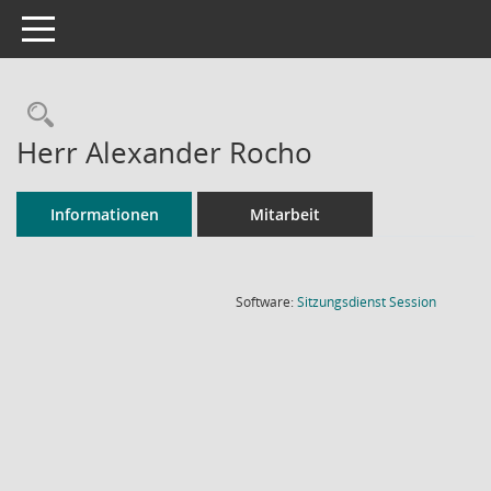
Toggle navigation
Rechercheauswahl
Herr Alexander Rocho
Informationen
Mitarbeit
(Wird in
Software:
Sitzungsdienst
Session