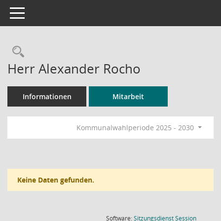
Toggle navigation
Rechercheauswahl
Herr Alexander Rocho
Informationen
Mitarbeit
Kommunalwahlperiode 2025 - 2030
Keine Daten gefunden.
(Wird in
Software:
Sitzungsdienst
Session