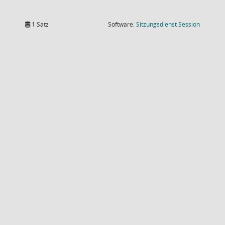
(Wird in
1 Satz
Software:
Sitzungsdienst
Session