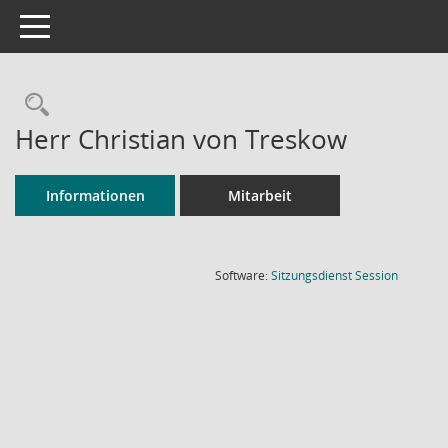
Toggle navigation
Rechercheauswahl
Herr Christian von Treskow
Informationen
Mitarbeit
(Wird in
Software:
Sitzungsdienst
Session