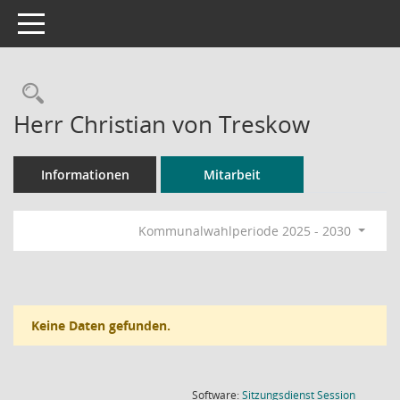
Toggle navigation
Rechercheauswahl
Herr Christian von Treskow
Informationen
Mitarbeit
Kommunalwahlperiode 2025 - 2030
Keine Daten gefunden.
(Wird in
Software:
Sitzungsdienst
Session