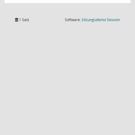
(Wird in
1 Satz
Software:
Sitzungsdienst
Session