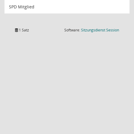
SPD Mitglied
(Wird in
1 Satz
Software:
Sitzungsdienst
Session