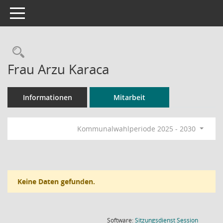
Toggle navigation
Rechercheauswahl
Frau Arzu Karaca
Informationen
Mitarbeit
Kommunalwahlperiode 2025 - 2030
Keine Daten gefunden.
(Wird in
Software:
Sitzungsdienst
Session