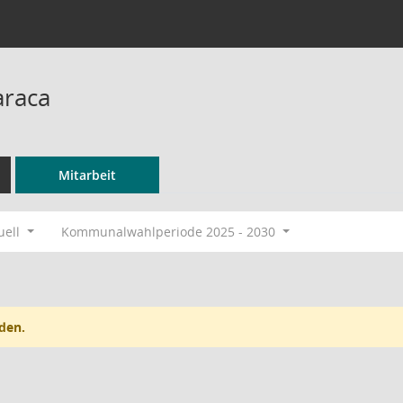
araca
Mitarbeit
uell
Kommunalwahlperiode 2025 - 2030
den.