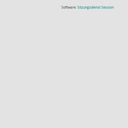
(Wird in
Software:
Sitzungsdienst
Session