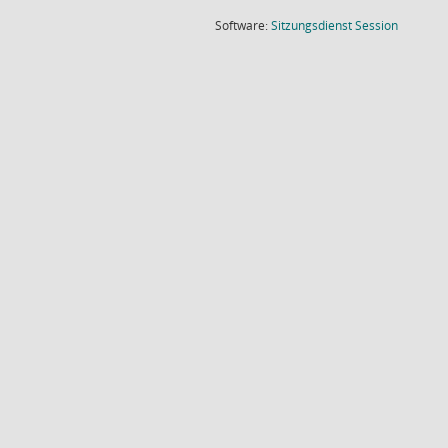
(Wird in
Software:
Sitzungsdienst
Session