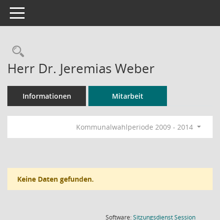
Toggle navigation
Rechercheauswahl
Herr Dr. Jeremias Weber
Informationen
Mitarbeit
Kommunalwahlperiode 2009 - 2014
Keine Daten gefunden.
(Wird in
Software:
Sitzungsdienst
Session