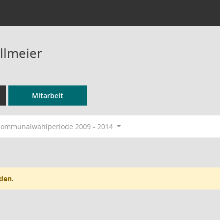
llmeier
Mitarbeit
ommunalwahlperiode 2009 - 2014
den.