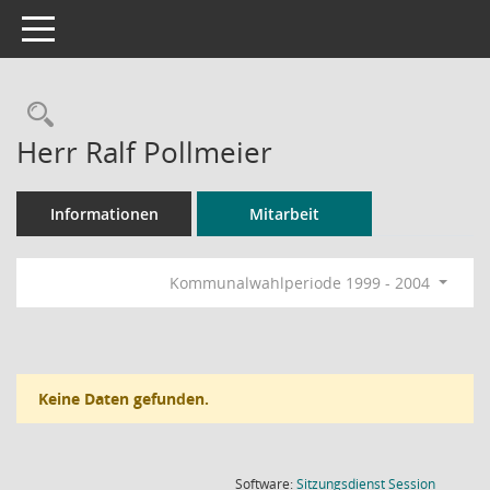
Toggle navigation
Rechercheauswahl
Herr Ralf Pollmeier
Informationen
Mitarbeit
Kommunalwahlperiode 1999 - 2004
Keine Daten gefunden.
(Wird in
Software:
Sitzungsdienst
Session