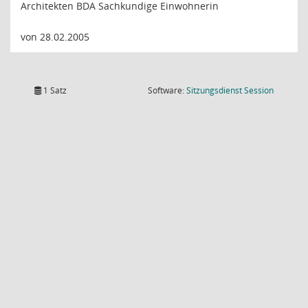
Architekten BDA Sachkundige Einwohnerin
von 28.02.2005
(Wird in
1 Satz
Software:
Sitzungsdienst
Session