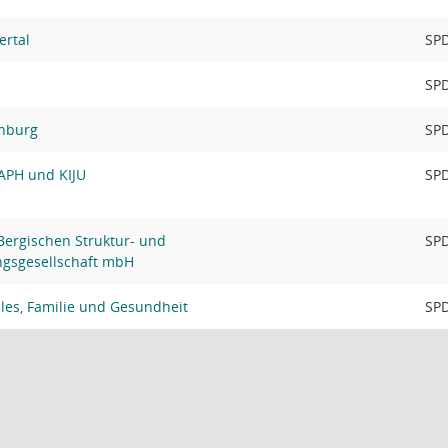
ertal
SP
SP
enburg
SP
APH und KIJU
SP
Bergischen Struktur- und
SP
ngsgesellschaft mbH
les, Familie und Gesundheit
SP