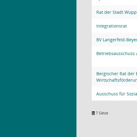
Rat der Stadt Wupp
Integrationsrat
BV Langerfeld-Bey
Betriebsausschuss 
Bergischer Rat der 
Wirtschaftsförderu
Ausschuss für Sozia
7 Sätze