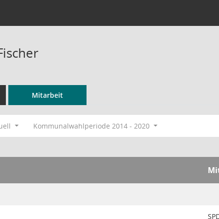
Fischer
Mitarbeit
uell
Kommunalwahlperiode 2014 - 2020
Mi
SP