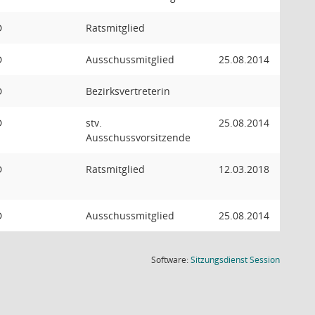
D
Ratsmitglied
D
Ausschussmitglied
25.08.2014
D
Bezirksvertreterin
D
stv.
25.08.2014
Ausschussvorsitzende
D
Ratsmitglied
12.03.2018
D
Ausschussmitglied
25.08.2014
(Wird in
Software:
Sitzungsdienst
Session