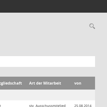
Rec
tgliedschaft
Art der Mitarbeit
von
D
stv. Ausschussmitglied
25.08.2014