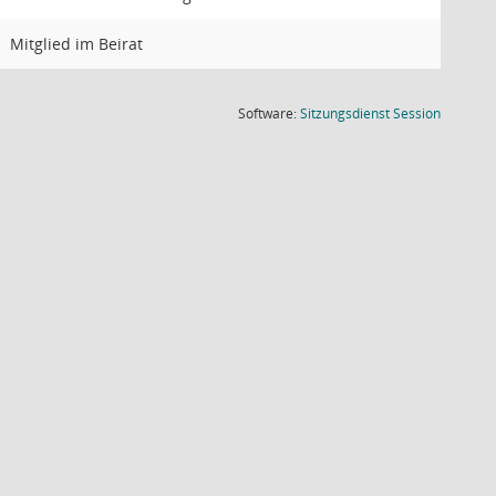
Mitglied im Beirat
(Wird in
Software:
Sitzungsdienst
Session