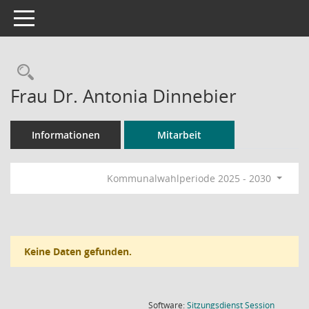
Toggle navigation
Rechercheauswahl
Frau Dr. Antonia Dinnebier
Informationen
Mitarbeit
Kommunalwahlperiode 2025 - 2030
Keine Daten gefunden.
(Wird in
Software:
Sitzungsdienst
Session