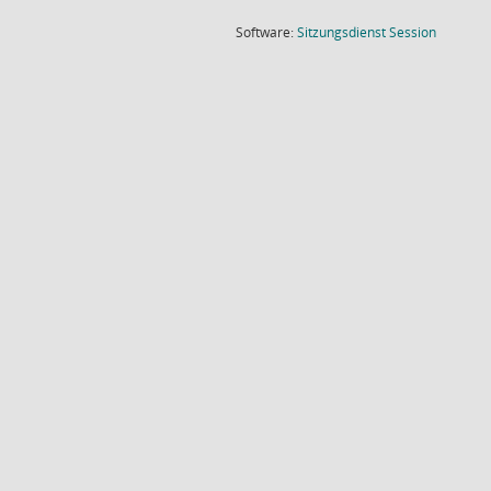
(Wird in
Software:
Sitzungsdienst
Session