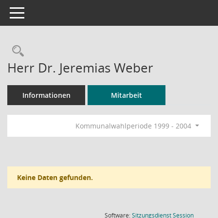
Toggle navigation
Rechercheauswahl
Herr Dr. Jeremias Weber
Informationen
Mitarbeit
Kommunalwahlperiode 1999 - 2004
Keine Daten gefunden.
(Wird in
Software:
Sitzungsdienst
Session