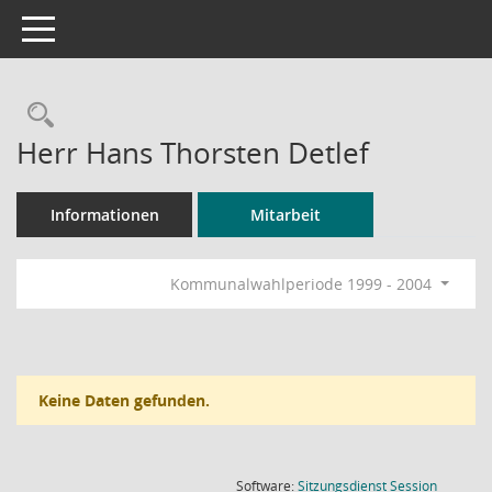
Toggle navigation
Rechercheauswahl
Herr Hans Thorsten Detlef
Informationen
Mitarbeit
Kommunalwahlperiode 1999 - 2004
Keine Daten gefunden.
(Wird in
Software:
Sitzungsdienst
Session