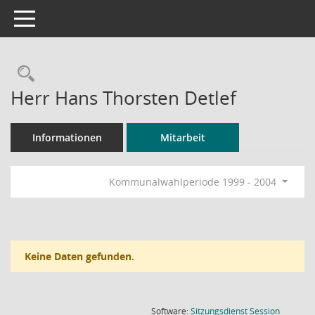
Toggle navigation
Rechercheauswahl
Herr Hans Thorsten Detlef
Informationen
Mitarbeit
Kommunalwahlperiode 1999 - 2004
Keine Daten gefunden.
(Wird in
Software:
Sitzungsdienst
Session