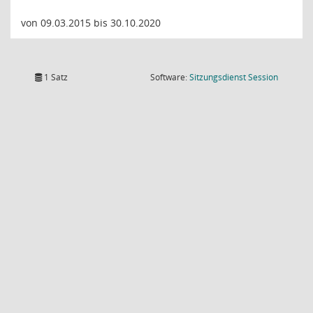
von 09.03.2015 bis 30.10.2020
(Wird in
1 Satz
Software:
Sitzungsdienst
Session