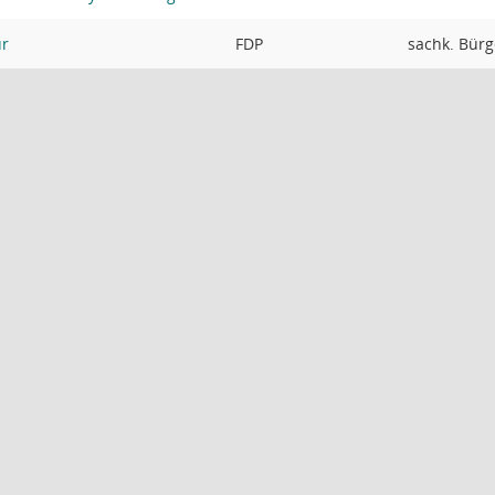
ur
FDP
sachk. Bürg