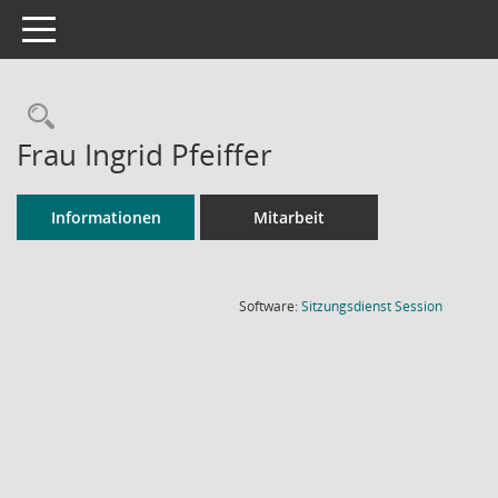
Toggle navigation
Rechercheauswahl
Frau Ingrid Pfeiffer
Informationen
Mitarbeit
(Wird in
Software:
Sitzungsdienst
Session