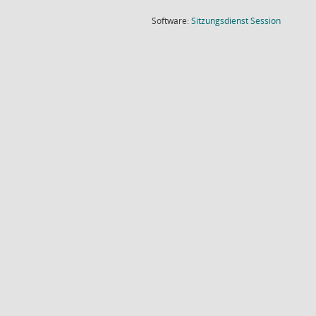
(Wird in
Software:
Sitzungsdienst
Session