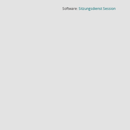
(Wird in
Software:
Sitzungsdienst
Session