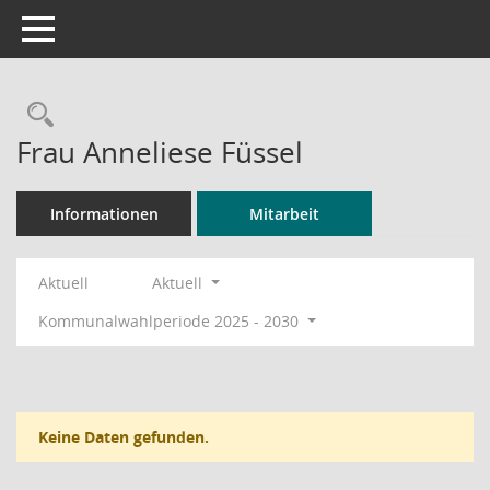
Toggle navigation
Rechercheauswahl
Frau Anneliese Füssel
Informationen
Mitarbeit
Aktuell
Aktuell
Kommunalwahlperiode 2025 - 2030
Keine Daten gefunden.