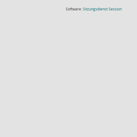
(Wird in
Software:
Sitzungsdienst
Session