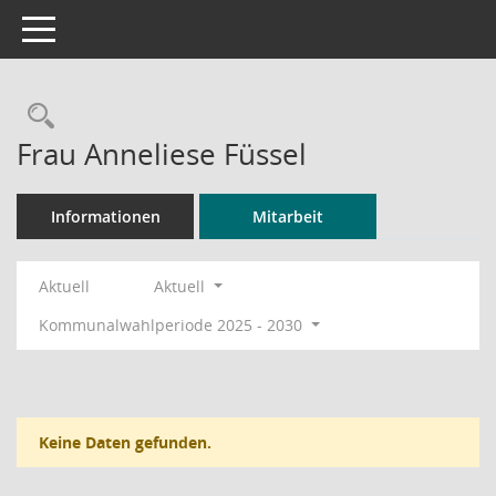
Toggle navigation
Rechercheauswahl
Frau Anneliese Füssel
Informationen
Mitarbeit
Aktuell
Aktuell
Kommunalwahlperiode 2025 - 2030
Keine Daten gefunden.