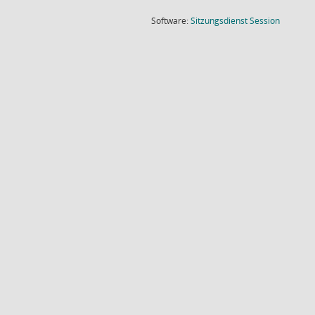
(Wird in
Software:
Sitzungsdienst
Session