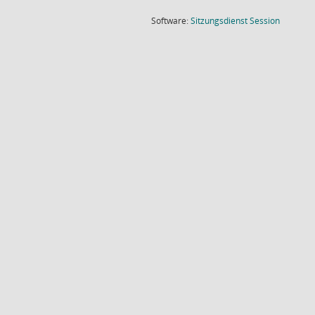
(Wird in
Software:
Sitzungsdienst
Session