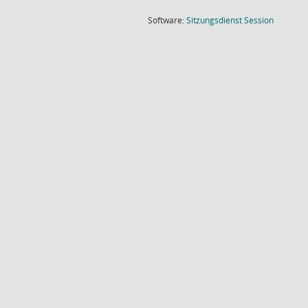
(Wird in
Software:
Sitzungsdienst
Session