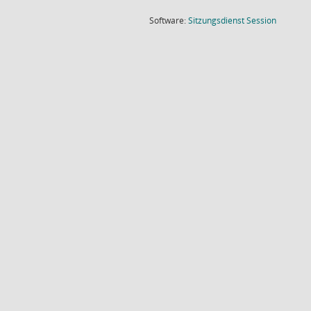
(Wird in
Software:
Sitzungsdienst
Session