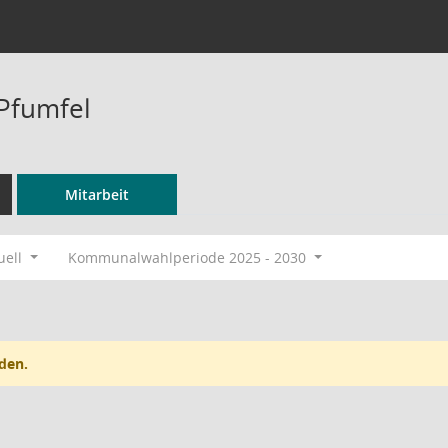
 Pfumfel
Mitarbeit
uell
Kommunalwahlperiode 2025 - 2030
den.