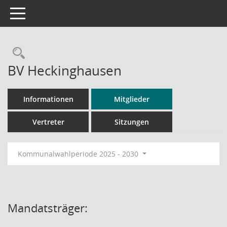
Toggle navigation
Rechercheauswahl
BV Heckinghausen
Informationen
Mitglieder
Vertreter
Sitzungen
Kommunalwahlperiode 2025 - 2030
Mandatsträger: