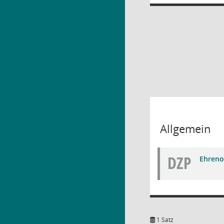
Allgemein
DZP
Ehren
1 Satz