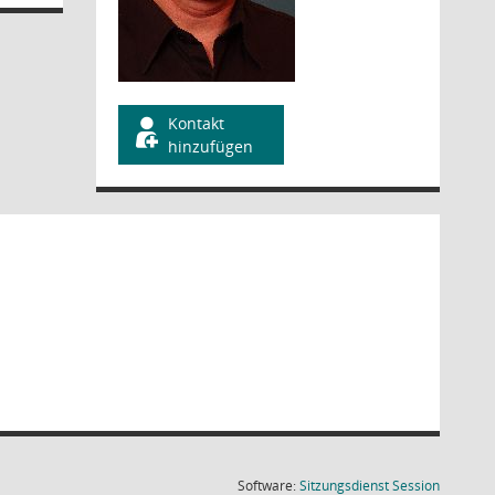
Kontakt
hinzufügen
(Wird in
Software:
Sitzungsdienst
Session