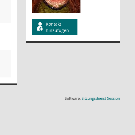
Kontakt
hinzufügen
(Wird in
Software:
Sitzungsdienst
Session