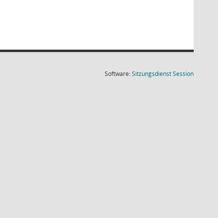
(Wird in
Software:
Sitzungsdienst
Session