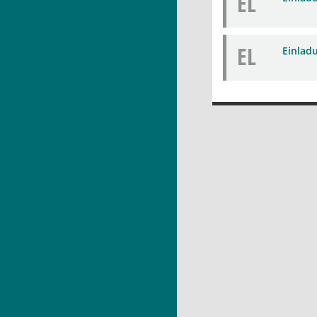
EL
EL
Einlad