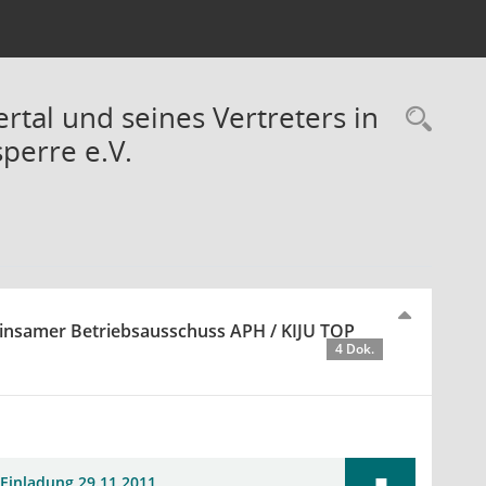
rtal und seines Vertreters in
Rec
perre e.V.
einsamer Betriebsausschuss APH / KIJU TOP
4 Dok.
Einladung 29.11.2011