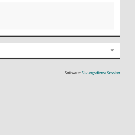
(Wird in
Software:
Sitzungsdienst
Session