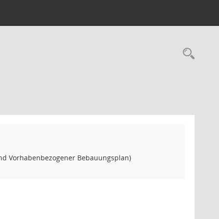
Rec
 und Vorhabenbezogener Bebauungsplan)