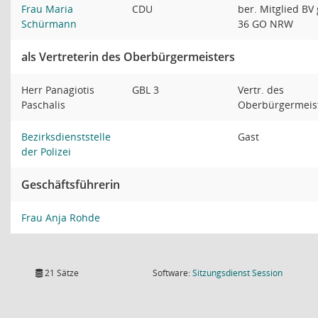
Frau Maria
CDU
ber. Mitglied BV
Schürmann
36 GO NRW
als Vertreterin des Oberbürgermeisters
Herr Panagiotis
GBL 3
Vertr. des
Paschalis
Oberbürgermeis
Bezirksdienststelle
Gast
der Polizei
Geschäftsführerin
Frau Anja Rohde
(Wird in
21 Sätze
Software:
Sitzungsdienst
Session