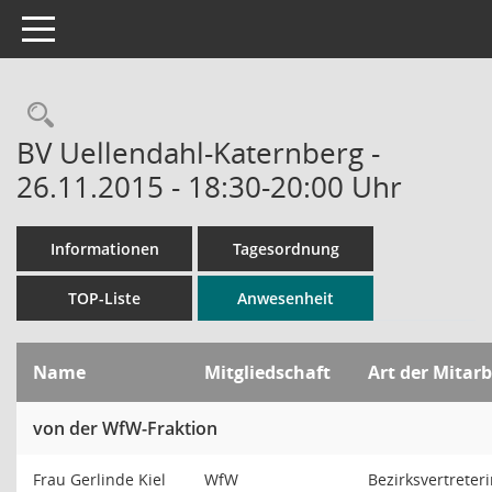
Toggle navigation
Rechercheauswahl
BV Uellendahl-Katernberg -
26.11.2015 - 18:30-20:00 Uhr
Informationen
Tagesordnung
TOP-Liste
Anwesenheit
Name
Mitgliedschaft
Art der Mitarb
von der WfW-Fraktion
Frau Gerlinde Kiel
WfW
Bezirksvertreter