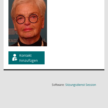
Kontakt
hinzufügen
(Wird in
Software:
Sitzungsdienst
Session