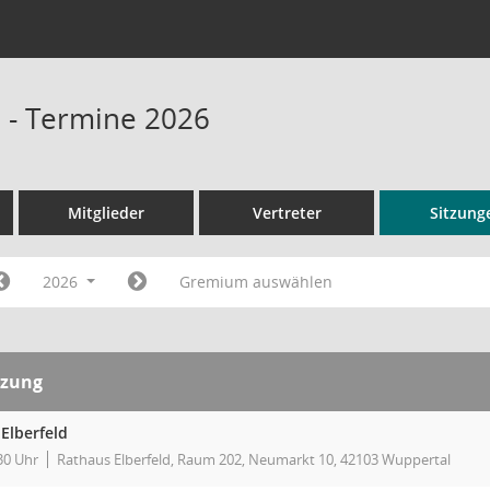
d - Termine 2026
Mitglieder
Vertreter
Sitzung
2026
Gremium auswählen
tzung
Elberfeld
30 Uhr
Rathaus Elberfeld, Raum 202, Neumarkt 10, 42103 Wuppertal