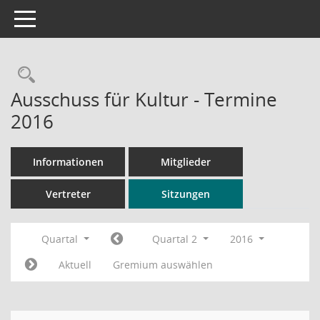
Toggle navigation
Rechercheauswahl
Ausschuss für Kultur - Termine
2016
Informationen
Mitglieder
Vertreter
Sitzungen
Quartal
Quartal 2
2016
Aktuell
Gremium auswählen