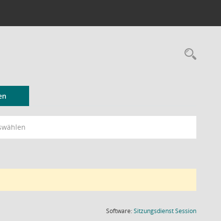
Rec
en
swählen
(Wird in
Software:
Sitzungsdienst
Session