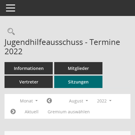
Toggle navigation
Rechercheauswahl
Jugendhilfeausschuss - Termine
2022
Informationen
Mitglieder
Vertreter
Sitzungen
Monat
August
2022
Aktuell
Gremium auswählen