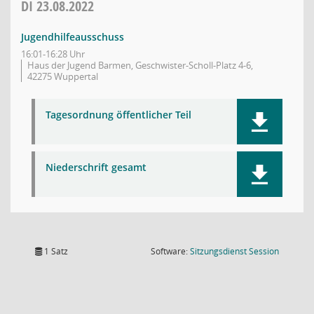
DI
23.08.2022
Jugendhilfeausschuss
16:01-16:28 Uhr
Haus der Jugend Barmen, Geschwister-Scholl-Platz 4-6,
42275 Wuppertal
Tagesordnung öffentlicher Teil
Niederschrift gesamt
(Wird in
1 Satz
Software:
Sitzungsdienst
Session