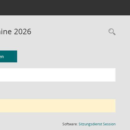
mine 2026
Rec
en
(Wird in
Software:
Sitzungsdienst
Session