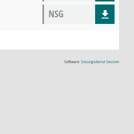
NSG
(Wird in
Software:
Sitzungsdienst
Session